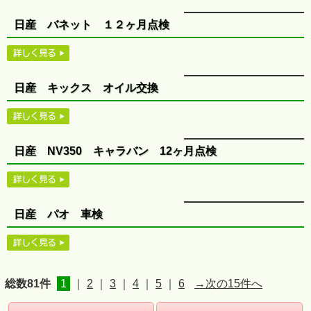
日産 バネット １２ヶ月点検
日産 キックス オイル交換
日産 NV350 キャラバン 12ヶ月点検
日産 パオ 車検
総数81件
1
｜
2
｜
3
｜
4
｜
5
｜
6
→次の15件へ