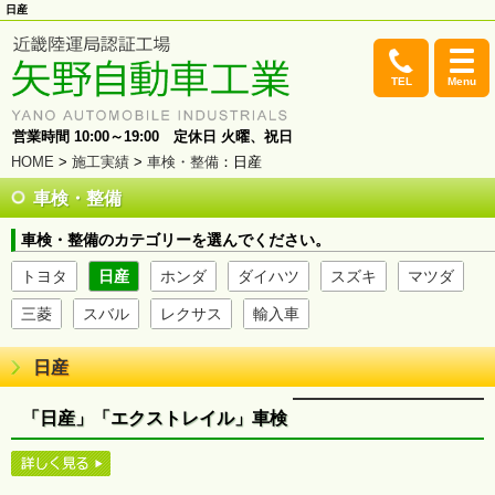
日産
TEL
Menu
営業時間 10:00～19:00 定休日 火曜、祝日
HOME
>
施工実績
>
車検・整備
：日産
車検・整備
車検・整備のカテゴリーを選んでください。
トヨタ
日産
ホンダ
ダイハツ
スズキ
マツダ
三菱
スバル
レクサス
輸入車
日産
「日産」「エクストレイル」車検