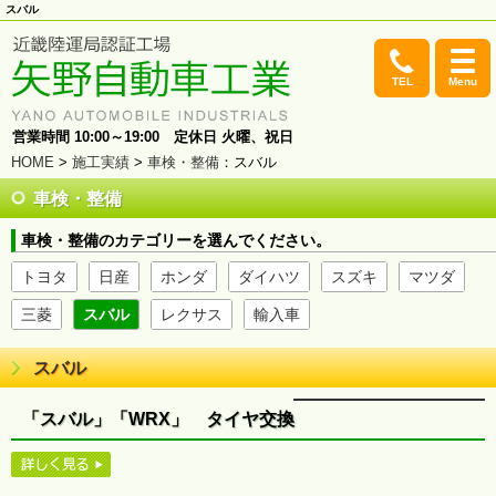
スバル
TEL
Menu
営業時間 10:00～19:00 定休日 火曜、祝日
HOME
>
施工実績
>
車検・整備
：スバル
車検・整備
車検・整備のカテゴリーを選んでください。
トヨタ
日産
ホンダ
ダイハツ
スズキ
マツダ
三菱
スバル
レクサス
輸入車
スバル
「スバル」「WRX」 タイヤ交換