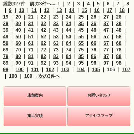
総数327件
前の3件へ←
1
｜
2
｜
3
｜
4
｜
5
｜
6
｜
7
｜
8
｜
9
｜
10
｜
11
｜
12
｜
13
｜
14
｜
15
｜
16
｜
17
｜
18
｜
19
｜
20
｜
21
｜
22
｜
23
｜
24
｜
25
｜
26
｜
27
｜
28
｜
29
｜
30
｜
31
｜
32
｜
33
｜
34
｜
35
｜
36
｜
37
｜
38
｜
39
｜
40
｜
41
｜
42
｜
43
｜
44
｜
45
｜
46
｜
47
｜
48
｜
49
｜
50
｜
51
｜
52
｜
53
｜
54
｜
55
｜
56
｜
57
｜
58
｜
59
｜
60
｜
61
｜
62
｜
63
｜
64
｜
65
｜
66
｜
67
｜
68
｜
69
｜
70
｜
71
｜
72
｜
73
｜
74
｜
75
｜
76
｜
77
｜
78
｜
79
｜
80
｜
81
｜
82
｜
83
｜
84
｜
85
｜
86
｜
87
｜
88
｜
89
｜
90
｜
91
｜
92
｜
93
｜
94
｜
95
｜
96
｜
97
｜
98
｜
99
｜
100
｜
101
｜
102
｜
103
｜
104
｜
105
｜
106
｜
107
｜
108
｜
109
→次の3件へ
店舗案内
お問い合わせ
施工実績
アクセスマップ