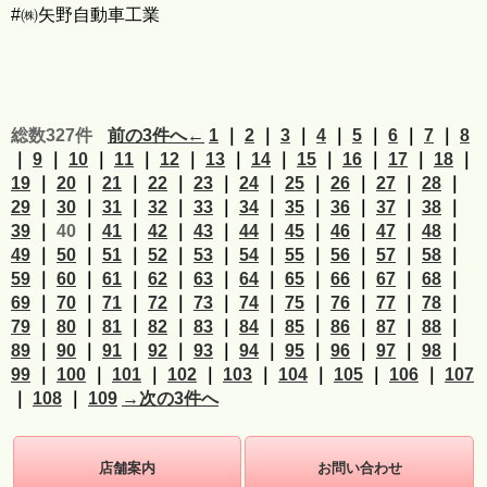
#㈱矢野自動車工業
総数327件
前の3件へ←
1
｜
2
｜
3
｜
4
｜
5
｜
6
｜
7
｜
8
｜
9
｜
10
｜
11
｜
12
｜
13
｜
14
｜
15
｜
16
｜
17
｜
18
｜
19
｜
20
｜
21
｜
22
｜
23
｜
24
｜
25
｜
26
｜
27
｜
28
｜
29
｜
30
｜
31
｜
32
｜
33
｜
34
｜
35
｜
36
｜
37
｜
38
｜
39
｜
40
｜
41
｜
42
｜
43
｜
44
｜
45
｜
46
｜
47
｜
48
｜
49
｜
50
｜
51
｜
52
｜
53
｜
54
｜
55
｜
56
｜
57
｜
58
｜
59
｜
60
｜
61
｜
62
｜
63
｜
64
｜
65
｜
66
｜
67
｜
68
｜
69
｜
70
｜
71
｜
72
｜
73
｜
74
｜
75
｜
76
｜
77
｜
78
｜
79
｜
80
｜
81
｜
82
｜
83
｜
84
｜
85
｜
86
｜
87
｜
88
｜
89
｜
90
｜
91
｜
92
｜
93
｜
94
｜
95
｜
96
｜
97
｜
98
｜
99
｜
100
｜
101
｜
102
｜
103
｜
104
｜
105
｜
106
｜
107
｜
108
｜
109
→次の3件へ
店舗案内
お問い合わせ